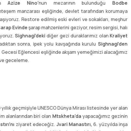
en
Azize Nino’
nun
mezarının bulunduğu
Bodbe
eşem manzarası eşliğinde, devlet tarafından korumaya
laşıyoruz. Restore edilmiş eski evleri ve sokakları, meşhur
Şarap Evinde
şarap mahzenlerini geziyor, resim sergisi, halı
iyoruz.
Sighnagi’deki
diğer gezi duraklarımız olan
Kraliyet
adıktan sonra, ipek yolu kavşağında kurulu
Sighnagi’den
cü Gecesi Eğlencesi eşliğinde akşam yemeğimizi alacağımız
 ve geceleme.
 yıllık geçmişiyle UNESCO Dünya Mirası listesinde yer alan
m alanlarından biri olan
Mtskheta’da
yapacağımız gezinin
tırı’nı
ziyaret edeceğiz.
Jvari Manastırı,
6. yüzyılda inşa