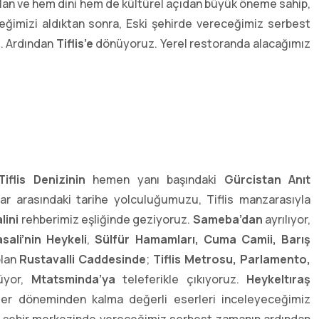
alan ve hem dini hem de kültürel açıdan büyük öneme sahip,
meğimizi aldıktan sonra, Eski şehirde vereceğimiz serbest
z. Ardından
Tiflis’e
dönüyoruz. Yerel restoranda alacağımız
Tiflis Denizinin
hemen yanı başındaki
Gürcistan Anıt
lar arasındaki tarihe yolculuğumuzu, Tiflis manzarasıyla
lini
rehberimiz eşliğinde geziyoruz.
Sameba’dan
ayrılıyor,
sali’nin Heykeli
,
Sülfür Hamamları, Cuma Camii, Barış
olan
Rustavalli Caddesinde
;
Tiflis Metrosu,
Parlamento,
üyor,
Mtatsminda’ya
teleferikle çıkıyoruz.
Heykeltıraş
yetler döneminden kalma değerli eserleri inceleyeceğimiz