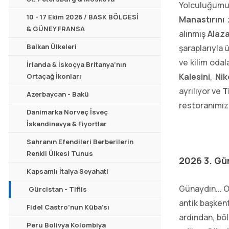
Yolculuğum
10 - 17 Ekim 2026 / BASK BÖLGESİ
Manastırını
z
& GÜNEY FRANSA
alınmış
Alaza
Balkan Ülkeleri
şaraplarıyla 
ve kilim odal
İrlanda & İskoçya Britanya’nın
Kalesini
,
Nik
Ortaçağ İkonları
ayrılıyor ve
T
Azerbaycan - Bakü
restoranımız
Danimarka Norveç İsveç
İskandinavya & Fiyortlar
Sahranın Efendileri Berberilerin
Renkli Ülkesi Tunus
2026 3. Gü
Kapsamlı İtalya Seyahati
Günaydın... O
Gürcistan - Tiflis
antik başken
Fidel Castro’nun Küba’sı
ardından, bö
Peru Bolivya Kolombiya