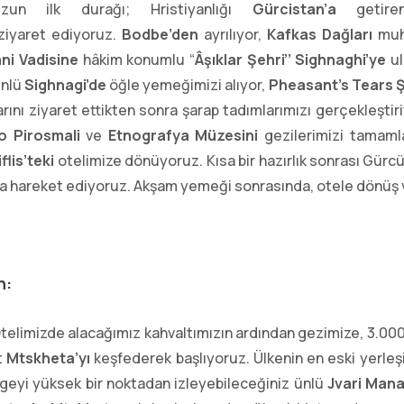
uzun ilk durağı; Hristiyanlığı
Gürcistan’a
getir
iyaret ediyoruz.
Bodbe’den
ayrılıyor,
Kafkas Dağları
muht
ni Vadisine
hâkim konumlu “
Âşıklar Şehri’’ Sighnaghi’ye
u
ünlü
Sighnagi’de
öğle yemeğimizi alıyor,
Pheasant’s
Tears 
arını ziyaret ettikten sonra şarap tadımlarımızı gerçekleştir
o Pirosmali
ve
Etnografya Müzesini
gezilerimizi tamaml
iflis’teki
otelimize dönüyoruz. Kısa bir hazırlık sonrası Gür
a hareket ediyoruz. Akşam yemeği sonrasında, otele dönüş
n:
telimizde alacağımız kahvaltımızın ardından gezimize, 3.000
t
Mtskheta’yı
keşfederek başlıyoruz. Ülkenin en eski yerleşi
lgeyi yüksek bir noktadan izleyebileceğiniz ünlü
Jvari Manas