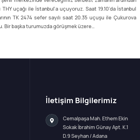
is şehir merkezinde vereceğimiz serbest zamanın ardından
ı THY uçağı ile İstanbul’a uçuyoruz. Saat 19.10’da İstanbul
arının TK 2474 sefer sayılı saat 20.35 uçuşu ile Çukurova
nu. Bir başka turumuzda görüşmek üzere…
İletişim Bilgilerimiz
Cemalpaşa Mah. Ethem Ekin
Sokak İbrahim Günay Apt. K.1
D.9 Seyhan / Adana