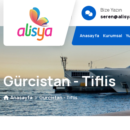
Bize Sorun
Bize Yazın
Sıkça Sorulanlar
seren@alisy
Anasayfa
Kurumsal
Yu
Gürcistan - Tiflis
Anasayfa
Gürcistan - Tiflis