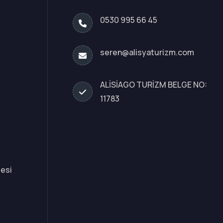
0530 995 66 45
seren@alisyaturizm.com
ALİSİAGO TURİZM BELGE NO:
11783
mesi