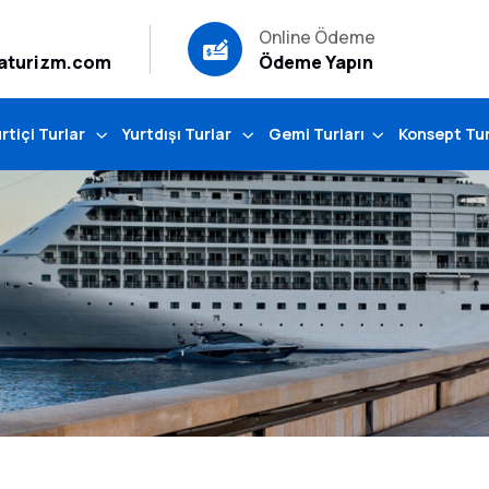
Online Ödeme
aturizm.com
Ödeme Yapın
rtiçi Turlar
Yurtdışı Turlar
Gemi Turları
Konsept Tur