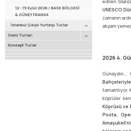
edilen,
Gürci
12 - 19 Eylül 2026 / BASK BÖLGESİ
UNESCO Düny
& GÜNEY FRANSA
zamanın ard
İstanbul Çıkışlı Yurtdışı Turlar
akşam yemeği
Gemi Turları
Konsept Turlar
2026 4. Gü
Günaydın...
Bahçeleriyl
tamamlıyor, K
köprüler kent
Köprüsü ve 
Posta, Ope
Amaşukeli'n