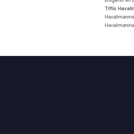
bölgenin en 
Tiflis Haval
Havalimanına
Havalimanına