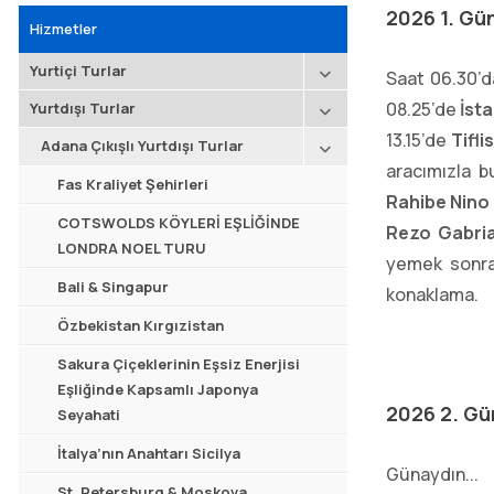
2026 1. Gü
Hizmetler
Yurtiçi Turlar
Saat 06.30’
08.25’de
İst
Yurtdışı Turlar
13.15’de
Tifl
Adana Çıkışlı Yurtdışı Turlar
aracımızla 
Fas Kraliyet Şehirleri
Rahibe Nino 
COTSWOLDS KÖYLERİ EŞLİĞİNDE
Rezo Gabria
LONDRA NOEL TURU
yemek sonra
Bali & Singapur
konaklama.
Özbekistan Kırgızistan
Sakura Çiçeklerinin Eşsiz Enerjisi
Eşliğinde Kapsamlı Japonya
2026 2. Gü
Seyahati
İtalya’nın Anahtarı Sicilya
Günaydın...
St. Petersburg & Moskova