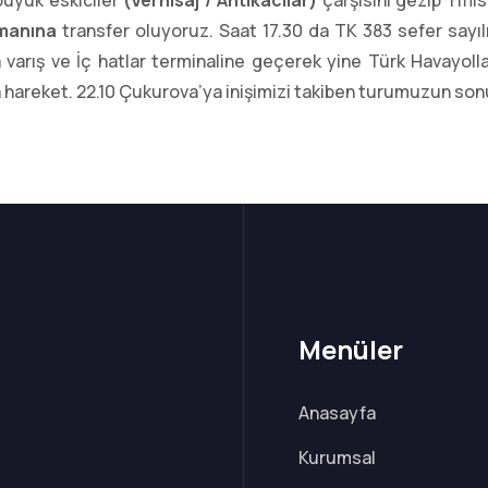
büyük eskiciler
(Vernisaj / Antikacılar)
çarşısını gezip
Tifl
imanına
transfer oluyoruz. S
aat 17.30 da TK 383 sefer sayıl
 varış ve İç hatlar terminaline geçerek yine Türk Havayoll
 hareket. 22.10 Çukurova’ya inişimizi takiben turumuzun so
Menüler
Anasayfa
Kurumsal