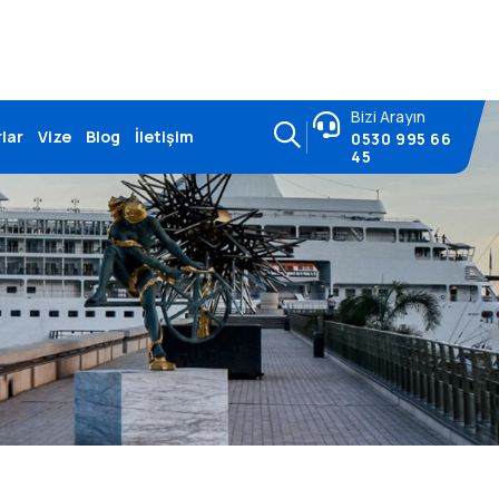
Bizi Arayın
lar
Vize
Blog
İletişim
0530 995 66
45