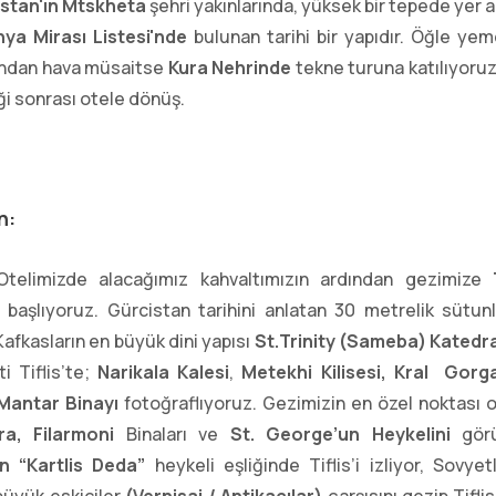
stan'ın Mtskheta
şehri yakınlarında, yüksek bir tepede yer 
a Mirası Listesi'nde
bulunan tarihi bir yapıdır. Öğle ye
ından hava müsaitse
Kura Nehrinde
tekne turuna katılıyoru
 sonrası otele dönüş.
n:
 Otelimizde alacağımız kahvaltımızın ardından gezimize
e
başlıyoruz.
Gürcistan tarihini anlatan 30 metrelik sütun
afkasların en büyük dini yapısı
St.Trinity (Sameba) Katedra
i Tiflis’te;
Narikala Kalesi
,
Metekhi Kilisesi, Kral Gorga
Mantar Binayı
fotoğraflıyoruz. Gezimizin en özel noktası 
ra, Filarmoni
Binaları ve
St. George’un Heykelini
gör
in
“Kartlis Deda”
heykeli eşliğinde Tiflis’i izliyor, Sov