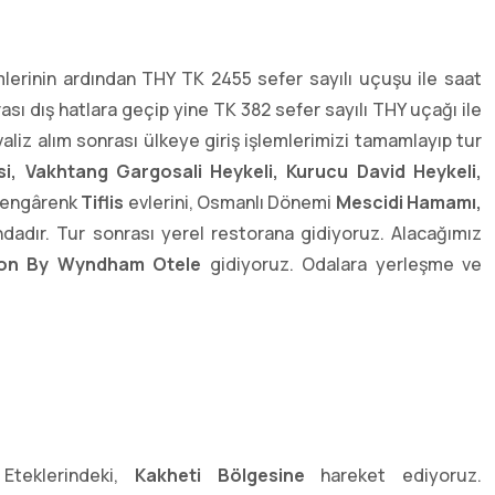
mlerinin ardından THY TK 2455 sefer sayılı uçuşu ile saat
ası dış hatlara geçip yine TK 382 sefer sayılı THY uçağı ile
valiz alım sonrası ülkeye giriş işlemlerimizi tamamlayıp tur
i, Vakhtang Gargosali Heykeli, Kurucu David Heykeli,
 rengârenk
Tiflis
evlerini, Osmanlı Dönemi
Mescidi Hamamı,
dadır. Tur sonrası yerel restorana gidiyoruz. Alacağımız
ctıon By Wyndham Otele
gidiyoruz. Odalara yerleşme ve
 Eteklerindeki,
Kakheti Bölgesine
hareket ediyoruz.