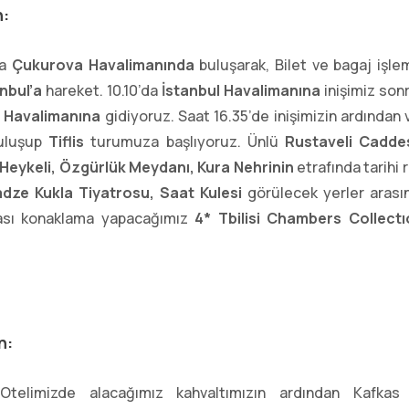
n:
da
Çukurova Havalimanında
buluşarak, Bilet ve bagaj işle
anbul’a
hareket. 10.10’da
İstanbul Havalimanına
inişimiz sonr
is Havalimanına
gidiyoruz. Saat 16.35’de inişimizin ardından 
buluşup
Tiflis
turumuza başlıyoruz. Ünlü
Rustaveli Caddes
Heykeli, Özgürlük Meydanı, Kura Nehrinin
etrafında tarihi
dze Kukla Tiyatrosu, Saat Kulesi
görülecek yerler arasın
sı konaklama yapacağımız
4* Tbilisi Chambers Colle
n:
 Otelimizde alacağımız kahvaltımızın ardından Kafkas