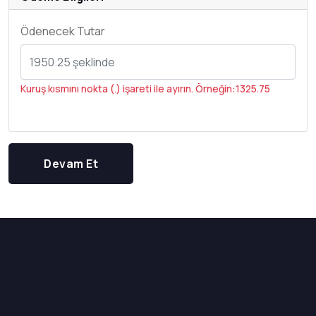
Ödenecek Tutar
Kuruş kısmını nokta (.) işareti ile ayırın. Örneğin:1325.75
Devam Et