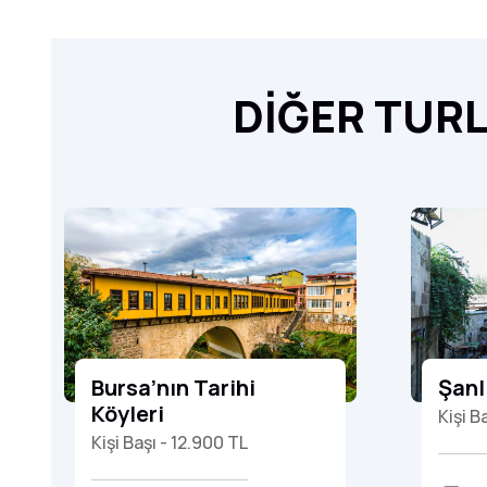
DİĞER
TURL
Bursa’nın Tarihi
Şanl
Köyleri
Kişi B
Kişi Başı - 12.900 TL