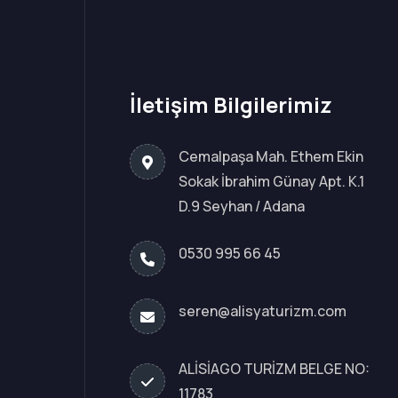
İletişim Bilgilerimiz
Cemalpaşa Mah. Ethem Ekin
Sokak İbrahim Günay Apt. K.1
D.9 Seyhan / Adana
0530 995 66 45
seren@alisyaturizm.com
ALİSİAGO TURİZM BELGE NO:
11783