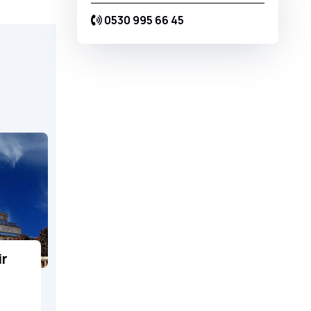
0530 995 66 45
İstanbul İkonları /
Otobüs ile
ir
Kişi Başı - 14.500 TL