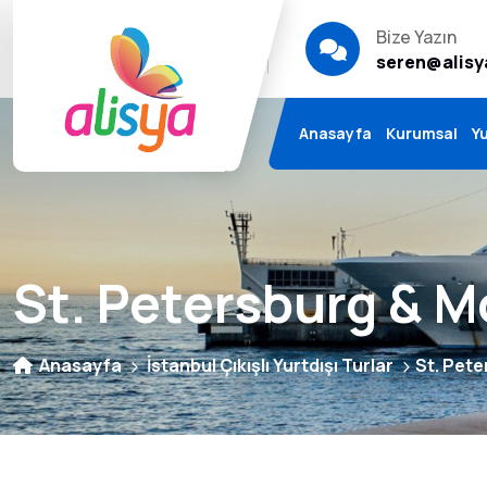
Bize Sorun
Bize Yazın
Sıkça Sorulanlar
seren@alisy
Anasayfa
Kurumsal
Yu
St. Petersburg & 
Anasayfa
İstanbul Çıkışlı Yurtdışı Turlar
St. Pet