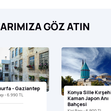
ARIMIZA
GÖZ
ATIN
ıurfa - Gaziantep
Konya Sille Kırşeh
aşı - 6.990 TL
Kaman Japon Anı
Bahçesi
Kişi Başı - 6.900 TL